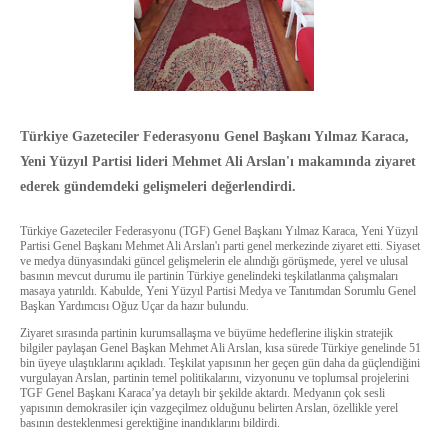
Türkiye Gazeteciler Federasyonu Genel Başkanı Yılmaz Karaca,
Yeni Yüzyıl Partisi lideri Mehmet Ali Arslan'ı makamında ziyaret
ederek gündemdeki gelişmeleri değerlendirdi.
Türkiye Gazeteciler Federasyonu (TGF) Genel Başkanı Yılmaz Karaca, Yeni Yüzyıl
Partisi Genel Başkanı Mehmet Ali Arslan'ı parti genel merkezinde ziyaret etti. Siyaset
ve medya dünyasındaki güncel gelişmelerin ele alındığı görüşmede, yerel ve ulusal
basının mevcut durumu ile partinin Türkiye genelindeki teşkilatlanma çalışmaları
masaya yatırıldı. Kabulde, Yeni Yüzyıl Partisi Medya ve Tanıtımdan Sorumlu Genel
Başkan Yardımcısı Oğuz Uçar da hazır bulundu.
Ziyaret sırasında partinin kurumsallaşma ve büyüme hedeflerine ilişkin stratejik
bilgiler paylaşan Genel Başkan Mehmet Ali Arslan, kısa sürede Türkiye genelinde 51
bin üyeye ulaştıklarını açıkladı. Teşkilat yapısının her geçen gün daha da güçlendiğini
vurgulayan Arslan, partinin temel politikalarını, vizyonunu ve toplumsal projelerini
TGF Genel Başkanı Karaca’ya detaylı bir şekilde aktardı. Medyanın çok sesli
yapısının demokrasiler için vazgeçilmez olduğunu belirten Arslan, özellikle yerel
basının desteklenmesi gerektiğine inandıklarını bildirdi.