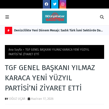
KADİR
Denizcilikte Yeni Dönem Mesajı: Sadık Türk İsmi Sektörde Daha
YEN
Güçlü Konuşuluyor
AR
F
L
Ana Sayfa
TGF GENEL BAŞKANI YILMAZ KARACA YENİ YÜZYIL
A
PARTİSİ’Nİ ZİYARET ETTİ
S
TGF GENEL BAŞKANI YILMAZ
H
KARACA YENİ YÜZYIL
PARTİSİ’Nİ ZİYARET ETTİ
OĞUZ UÇAR
Haziran 17, 2026