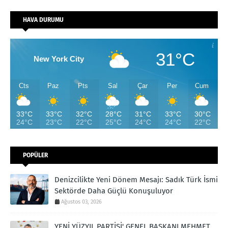
HAVA DURUMU
31°C
New York City
Cts
Paz
Pts
Sal
Çar
Per
Cum
33°C
33°C
32°C
28°C
31°C
33°C
30°C
24°C
23°C
22°C
25°C
24°C
24°C
22°C
POPÜLER
Denizcilikte Yeni Dönem Mesajı: Sadık Türk İsmi
Sektörde Daha Güçlü Konuşuluyor
Ağustos 03, 2026
YENİ YÜZYIL PARTİSİ' GENEL BAŞKANI MEHMET