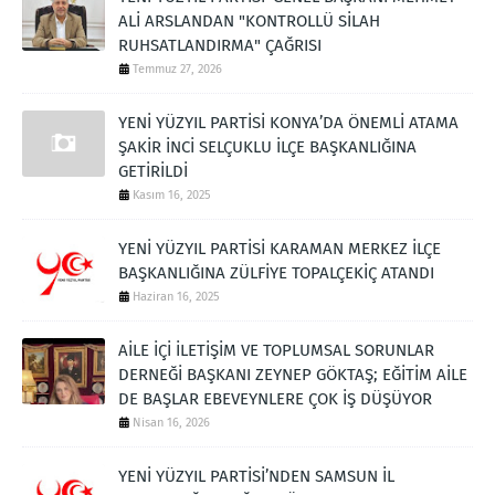
ALİ ARSLANDAN "KONTROLLÜ SİLAH
RUHSATLANDIRMA" ÇAĞRISI
Temmuz 27, 2026
YENİ YÜZYIL PARTİSİ KONYA’DA ÖNEMLİ ATAMA
ŞAKİR İNCİ SELÇUKLU İLÇE BAŞKANLIĞINA
GETİRİLDİ
Kasım 16, 2025
YENİ YÜZYIL PARTİSİ KARAMAN MERKEZ İLÇE
BAŞKANLIĞINA ZÜLFİYE TOPALÇEKİÇ ATANDI
Haziran 16, 2025
AİLE İÇİ İLETİŞİM VE TOPLUMSAL SORUNLAR
DERNEĞİ BAŞKANI ZEYNEP GÖKTAŞ; EĞİTİM AİLE
DE BAŞLAR EBEVEYNLERE ÇOK İŞ DÜŞÜYOR
Nisan 16, 2026
YENİ YÜZYIL PARTİSİ’NDEN SAMSUN İL