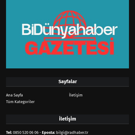
Sayfalar
Ana Sayfa
İletişim
Tüm Kategoriler
İletİşİm
Tel:
0850 520 06 06 -
Eposta:
bilgi@radhaber.tr