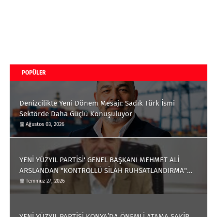
POPÜLER
Denizcilikte Yeni Dönem Mesajı: Sadık Türk İsmi
Sektörde Daha Güçlü Konuşuluyor
Ağustos 03, 2026
YENİ YÜZYIL PARTİSİ' GENEL BAŞKANI MEHMET ALİ
ARSLANDAN "KONTROLLÜ SİLAH RUHSATLANDIRMA"
ÇAĞRISI
Temmuz 27, 2026
YENİ YÜZYIL PARTİSİ KONYA’DA ÖNEMLİ ATAMA ŞAKİR