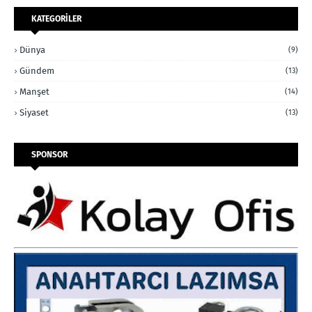
KATEGORİLER
Dünya
(9)
Gündem
(13)
Manşet
(14)
Siyaset
(13)
SPONSOR