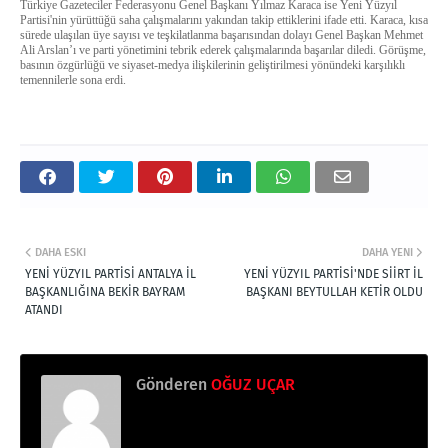
Türkiye Gazeteciler Federasyonu Genel Başkanı Yılmaz Karaca ise Yeni Yüzyıl
Partisi'nin yürüttüğü saha çalışmalarını yakından takip ettiklerini ifade etti. Karaca, kısa
sürede ulaşılan üye sayısı ve teşkilatlanma başarısından dolayı Genel Başkan Mehmet
Ali Arslan’ı ve parti yönetimini tebrik ederek çalışmalarında başarılar diledi. Görüşme,
basının özgürlüğü ve siyaset-medya ilişkilerinin geliştirilmesi yönündeki karşılıklı
temennilerle sona erdi.
DAHA ESKI
DAHA YENI
YENİ YÜZYIL PARTİSİ ANTALYA İL
YENİ YÜZYIL PARTİSİ'NDE SİİRT İL
BAŞKANLIĞINA BEKİR BAYRAM
BAŞKANI BEYTULLAH KETİR OLDU
ATANDI
Gönderen
OĞUZ UÇAR