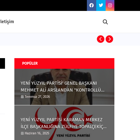
İletişim
YE
GÜNDEM
POPÜLER
YENİ YÜZYIL PARTİSİ' GENEL BAŞKANI
MEHMET ALİ ARSLANDAN "KONTROLLÜ
SİLAH RUHSATLANDIRMA" ÇAĞRISI
Temmuz 27, 2026
YENİ YÜZYIL PARTİSİ KARAMAN MERKEZ
İLÇE BAŞKANLIĞINA ZÜLFİYE TOPALÇEKİÇ
ATANDI
Haziran 16, 2025