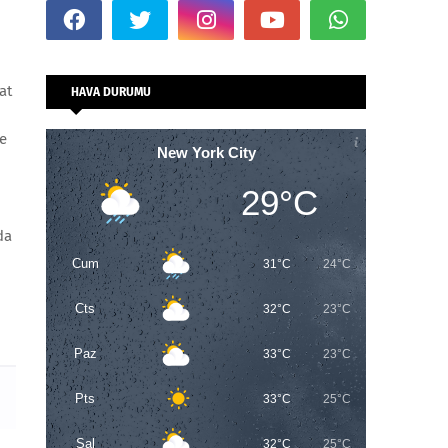
at
HAVA DURUMU
ve
New York City
29°C
da
Cum
31°C
24°C
Cts
32°C
23°C
Paz
33°C
23°C
Pts
33°C
25°C
Sal
32°C
25°C