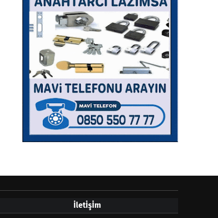
İletİşİm