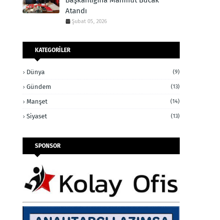
Başkanlığına Mahmut Bucak
Atandı
Şubat 05, 2026
KATEGORİLER
Dünya
(9)
Gündem
(13)
Manşet
(14)
Siyaset
(13)
SPONSOR