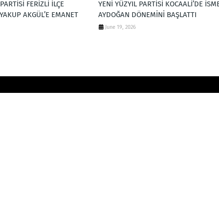
PARTİSİ FERİZLİ İLÇE
YENİ YÜZYIL PARTİSİ KOCAALİ’DE İSM
 YAKUP AKGÜL’E EMANET
AYDOĞAN DÖNEMİNİ BAŞLATTI
June 19, 2026