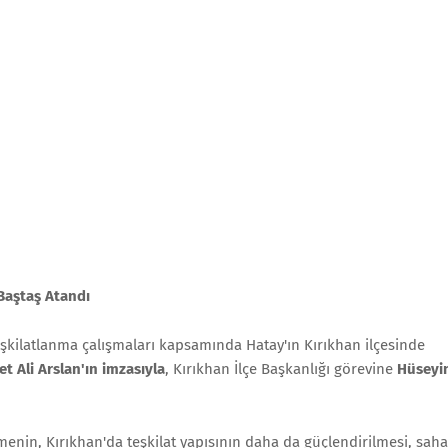
 Baştaş Atandı
eşkilatlanma çalışmaları kapsamında Hatay'ın Kırıkhan ilçesinde
 Ali Arslan'ın imzasıyla
, Kırıkhan İlçe Başkanlığı görevine
Hüseyi
menin, Kırıkhan'da teşkilat yapısının daha da güçlendirilmesi, saha