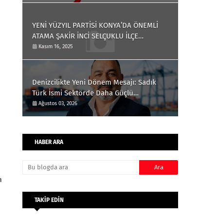
YENİ YÜZYIL PARTİSİ KONYA’DA ÖNEMLİ
ATAMA ŞAKİR İNCİ SELÇUKLU İLÇE
BAŞKANLIĞINA GETİRİLDİ
Kasım 16, 2025
Denizcilikte Yeni Dönem Mesajı: Sadık
Türk İsmi Sektörde Daha Güçlü
Konuşuluyor
Ağustos 03, 2026
HABER ARA
n
TAKİP EDİN