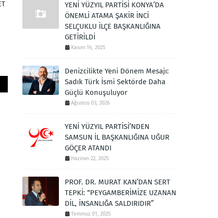
ET
YENİ YÜZYIL PARTİSİ KONYA’DA
ÖNEMLİ ATAMA ŞAKİR İNCİ
SELÇUKLU İLÇE BAŞKANLIĞINA
GETİRİLDİ
Kasım 16, 2025
Denizcilikte Yeni Dönem Mesajı:
Sadık Türk İsmi Sektörde Daha
Güçlü Konuşuluyor
Ağustos 03, 2026
YENİ YÜZYIL PARTİSİ’NDEN
SAMSUN İL BAŞKANLIĞINA UĞUR
GÖÇER ATANDI
Haziran 22, 2025
PROF. DR. MURAT KAN’DAN SERT
TEPKİ: “PEYGAMBERİMİZE UZANAN
DİL, İNSANLIĞA SALDIRIDIR”
Temmuz 01, 2025