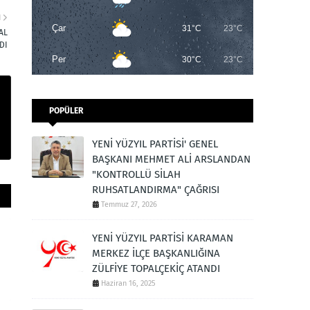
I
Çar
31°C
23°C
AL
DI
Per
30°C
23°C
POPÜLER
YENİ YÜZYIL PARTİSİ' GENEL
BAŞKANI MEHMET ALİ ARSLANDAN
"KONTROLLÜ SİLAH
RUHSATLANDIRMA" ÇAĞRISI
Temmuz 27, 2026
YENİ YÜZYIL PARTİSİ KARAMAN
MERKEZ İLÇE BAŞKANLIĞINA
ZÜLFİYE TOPALÇEKİÇ ATANDI
Haziran 16, 2025