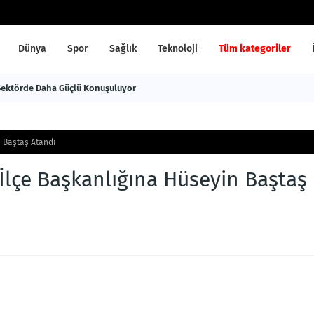
Dünya
Spor
Sağlık
Teknoloji
Tüm kategoriler
 Sektörde Daha Güçlü Konuşuluyor
n Baştaş Atandı
n İlçe Başkanlığına Hüseyin Baştaş