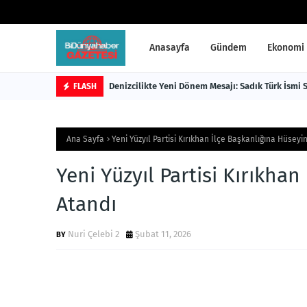
Anasayfa
Gündem
Ekonomi
Denizcilikte Yeni Dönem Mesajı: Sadık Türk İsmi
FLASH
Ana Sayfa
Yeni Yüzyıl Partisi Kırıkhan İlçe Başkanlığına Hüseyi
Yeni Yüzyıl Partisi Kırıkha
Atandı
Nuri Çelebi 2
Şubat 11, 2026