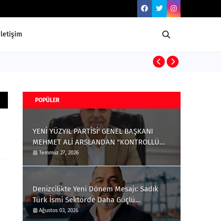
İletişim
YE
GÜNDEM
POPÜLER
YENİ YÜZYIL PARTİSİ' GENEL BAŞKANI
MEHMET ALİ ARSLANDAN "KONTROLLÜ
SİLAH RUHSATLANDIRMA" ÇAĞRISI
Temmuz 27, 2026
Denizcilikte Yeni Dönem Mesajı: Sadık
Türk İsmi Sektörde Daha Güçlü
Konuşuluyor
Ağustos 03, 2026