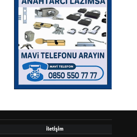
İletİşİm