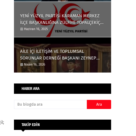
YENİ YÜZYIL PARTİSİ KARAMAN MERKEZ
İLÇE BAŞKANLIĞINA ZÜLFİYE TOPALÇEKİÇ
ATANDI
Haziran 16, 2025
AİLE İÇİ İLETİŞİM VE TOPLUMSAL
SORUNLAR DERNEĞİ BAŞKANI ZEYNEP
GÖKTAŞ; EĞİTİM AİLE DE BAŞLAR
Nisan 16, 2026
EBEVEYNLERE ÇOK İŞ DÜŞÜYOR
HABER ARA
il;
TAKİP EDİN