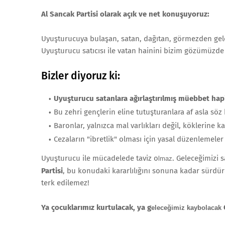
Al Sancak Partisi olarak açık ve net konuşuyoruz:
Uyuşturucuya bulaşan, satan, dağıtan, görmezden gel
Uyuşturucu satıcısı ile vatan hainini bizim gözümüzde
Bizler diyoruz ki:
Uyuşturucu satanlara ağırlaştırılmış müebbet hapis
Bu zehri gençlerin eline tutuşturanlara af asla sö
Baronlar, yalnızca mal varlıkları değil, köklerine k
Cezaların "ibretlik" olması için yasal düzenlemeler
Uyuşturucu ile mücadelede taviz
o
. Geleceğimizi
lmaz
Partisi
, bu konudaki kararlılığını sonuna kadar sürdürec
terk edilemez!
Ya çocuklarımız kurtulacak, ya
g
eleceğimiz kaybolacak