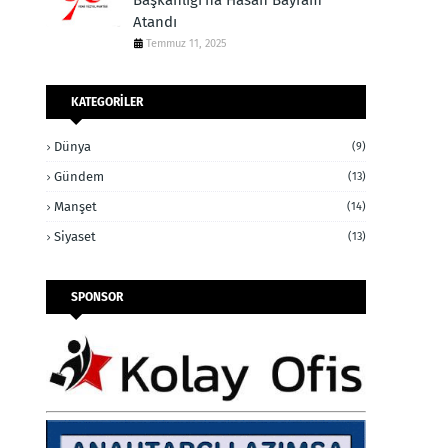
Başkanlığı’na Hasan Bayram
Atandı
Temmuz 11, 2025
KATEGORİLER
Dünya
(9)
Gündem
(13)
Manşet
(14)
Siyaset
(13)
SPONSOR