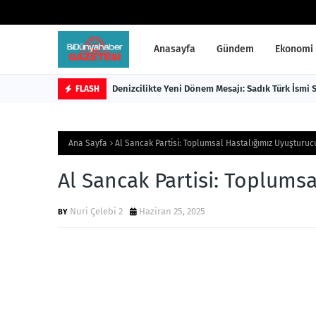
Anasayfa
Gündem
Ekonomi
Denizcilikte Yeni Dönem Mesajı: Sadık Türk İsmi
FLASH
Ana Sayfa
Al Sancak Partisi: Toplumsal Hastalığımız Uyuşturuc
Al Sancak Partisi: Toplums
Nuri Çelebi 2
Haziran 25, 2025