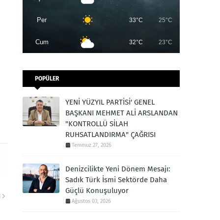
Per
33°C
25°C
Cum
32°C
23°C
POPÜLER
YENİ YÜZYIL PARTİSİ' GENEL
BAŞKANI MEHMET ALİ ARSLANDAN
"KONTROLLÜ SİLAH
RUHSATLANDIRMA" ÇAĞRISI
Temmuz 27, 2026
Denizcilikte Yeni Dönem Mesajı:
Sadık Türk İsmi Sektörde Daha
Güçlü Konuşuluyor
I
Ağustos 03, 2026