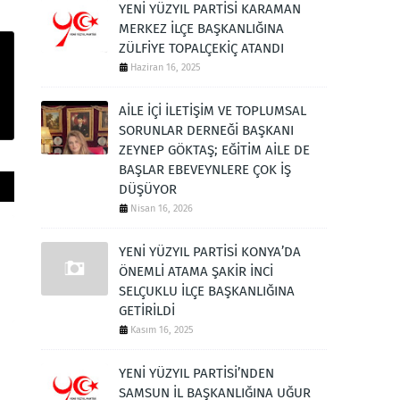
YENİ YÜZYIL PARTİSİ KARAMAN
MERKEZ İLÇE BAŞKANLIĞINA
ZÜLFİYE TOPALÇEKİÇ ATANDI
Haziran 16, 2025
AİLE İÇİ İLETİŞİM VE TOPLUMSAL
SORUNLAR DERNEĞİ BAŞKANI
ZEYNEP GÖKTAŞ; EĞİTİM AİLE DE
BAŞLAR EBEVEYNLERE ÇOK İŞ
DÜŞÜYOR
Nisan 16, 2026
YENİ YÜZYIL PARTİSİ KONYA’DA
ÖNEMLİ ATAMA ŞAKİR İNCİ
SELÇUKLU İLÇE BAŞKANLIĞINA
GETİRİLDİ
Kasım 16, 2025
YENİ YÜZYIL PARTİSİ’NDEN
SAMSUN İL BAŞKANLIĞINA UĞUR