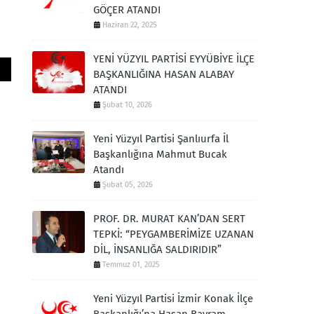
GÖÇER ATANDI
Haziran 22, 2025
YENİ YÜZYIL PARTİSİ EYYÜBİYE İLÇE
BAŞKANLIĞINA HASAN ALABAY
ATANDI
Şubat 10, 2026
Yeni Yüzyıl Partisi Şanlıurfa İl
Başkanlığına Mahmut Bucak
Atandı
Şubat 05, 2026
PROF. DR. MURAT KAN’DAN SERT
TEPKİ: “PEYGAMBERİMİZE UZANAN
DİL, İNSANLIĞA SALDIRIDIR”
Temmuz 01, 2025
Yeni Yüzyıl Partisi İzmir Konak İlçe