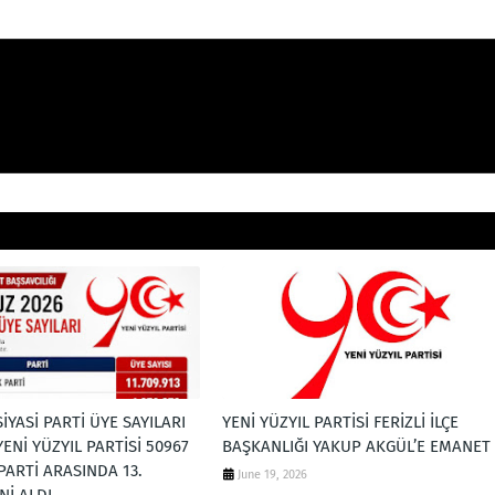
İYASİ PARTİ ÜYE SAYILARI
YENİ YÜZYIL PARTİSİ FERİZLİ İLÇE
YENİ YÜZYIL PARTİSİ 50967
BAŞKANLIĞI YAKUP AKGÜL’E EMANET
 PARTİ ARASINDA 13.
June 19, 2026