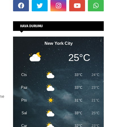
HAVA DURUMU
New York City
25°C
Cts
33°C
24°C
Paz
33°C
23°C
ine
Pts
31°C
21°C
Sal
33°C
25°C
Çar
32°C
23°C